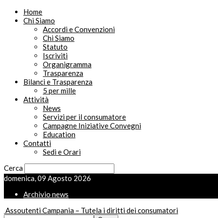
Home
Chi Siamo
Accordi e Convenzioni
Chi Siamo
Statuto
Iscriviti
Organigramma
Trasparenza
Bilanci e Trasparenza
5 per mille
Attività
News
Servizi per il consumatore
Campagne Iniziative Convegni
Education
Contatti
Sedi e Orari
Cerca
domenica, 09 Agosto 2026
Archivio news
Assoutenti Campania – Tutela i diritti dei consumatori