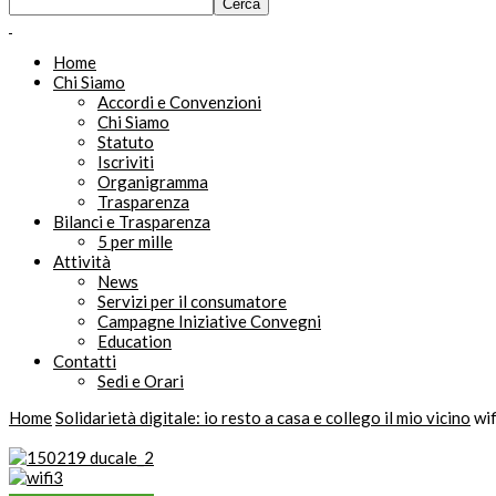
Home
Chi Siamo
Accordi e Convenzioni
Chi Siamo
Statuto
Iscriviti
Organigramma
Trasparenza
Bilanci e Trasparenza
5 per mille
Attività
News
Servizi per il consumatore
Campagne Iniziative Convegni
Education
Contatti
Sedi e Orari
Home
Solidarietà digitale: io resto a casa e collego il mio vicino
wif