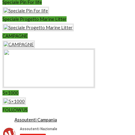
Speciale Pin For life
Speciale Progetto Marine Litter
CAMPAGNE
5×1000
FOLLOW US
Assoutenti Campania