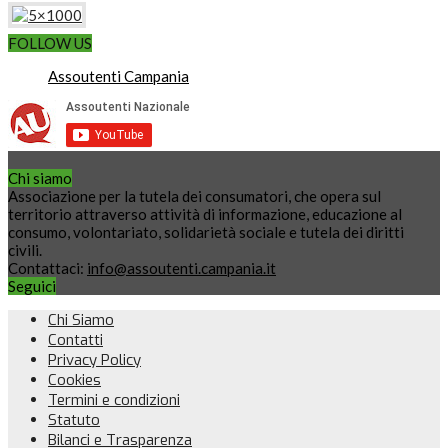
FOLLOW US
Assoutenti Campania
Chi siamo
Associazione per la tutela dei consumatori, che opera sul
territorio attraverso attività di informazione, educazione al
consumo, volontariato, solidarietà sociale e tutela dei diritti
civili.
Contattaci:
info@assoutenti.campania.it
Seguici
Chi Siamo
Contatti
Privacy Policy
Cookies
Termini e condizioni
Statuto
Bilanci e Trasparenza