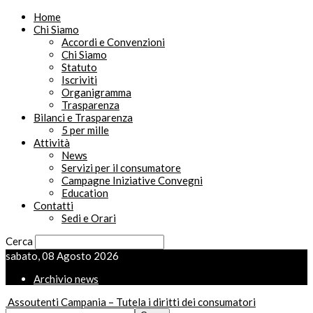
Home
Chi Siamo
Accordi e Convenzioni
Chi Siamo
Statuto
Iscriviti
Organigramma
Trasparenza
Bilanci e Trasparenza
5 per mille
Attività
News
Servizi per il consumatore
Campagne Iniziative Convegni
Education
Contatti
Sedi e Orari
Cerca
sabato, 08 Agosto 2026
Archivio news
Assoutenti Campania – Tutela i diritti dei consumatori